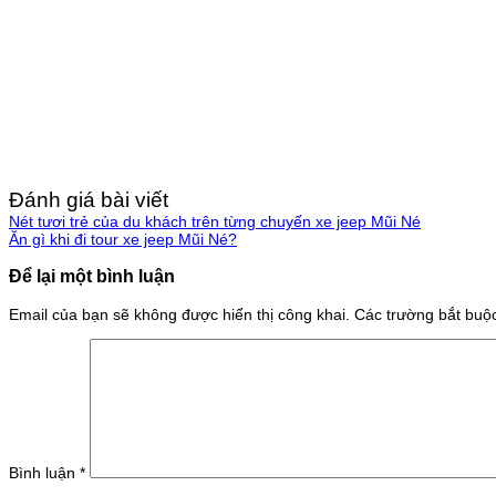
Đánh giá bài viết
Nét tươi trẻ của du khách trên từng chuyến xe jeep Mũi Né
Ăn gì khi đi tour xe jeep Mũi Né?
Để lại một bình luận
Email của bạn sẽ không được hiển thị công khai.
Các trường bắt bu
Bình luận
*