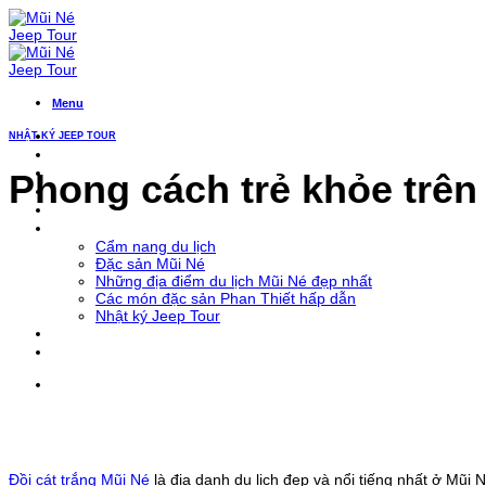
Bỏ
qua
nội
dung
Menu
NHẬT KÝ JEEP TOUR
Trang Chủ
Tour xe jeep
Phong cách trẻ khỏe trên 
Jeep Team Building
Xe leo đồi ATV
Xe đưa đón Sân Bay
Khám phá Mũi Né
Cẩm nang du lịch
Đặc sản Mũi Né
Những địa điểm du lịch Mũi Né đẹp nhất
Các món đặc sản Phan Thiết hấp dẫn
Nhật ký Jeep Tour
Liên Hệ
Đồi cát trắng Mũi Né
là địa danh du lịch đẹp và nổi tiếng nhất ở Mũi N