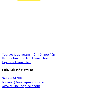
MŨI NÉ JEEP TOUR
LIÊN KẾT
Tour xe jeep ngắm mặt trời mọc/lặn
Kinh nghiệm du lịch Phan Thiết
Đặc sản Phan Thiết
LIÊN HỆ ĐẶT TOUR
0937.524.385
booking@muinejeeptour.com
www.MuineJeepTour.com