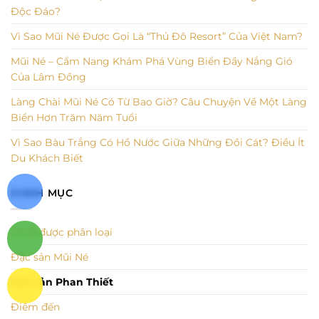
Độc Đáo?
Vì Sao Mũi Né Được Gọi Là “Thủ Đô Resort” Của Việt Nam?
Mũi Né – Cẩm Nang Khám Phá Vùng Biển Đầy Nắng Gió
Của Lâm Đồng
Làng Chài Mũi Né Có Từ Bao Giờ? Câu Chuyện Về Một Làng
Biển Hơn Trăm Năm Tuổi
Vì Sao Bàu Trắng Có Hồ Nước Giữa Những Đồi Cát? Điều Ít
Du Khách Biết
DANH MỤC
Chưa được phân loại
Đặc sản Mũi Né
Đặc sản Phan Thiết
Điểm đến