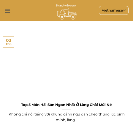
Bỏ
qua
nội
dung
03
Th8
Top 5 Món Hải Sản Ngon Nhất Ở Làng Chài Mũi Né
Không chỉ nổi tiếng với khung cảnh ngư dân chèo thúng lúc bình
minh, làng...