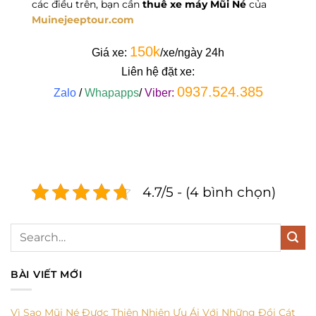
các điều trên, bạn cần
thuê xe máy Mũi Né
của
Muinejeeptour.com
150k
Giá xe:
/xe/ngày 24h
Liên hệ đặt xe:
0937.524.385
Zalo
/
Whapapps
/
Viber:
4.7/5 - (4 bình chọn)
BÀI VIẾT MỚI
Vì Sao Mũi Né Được Thiên Nhiên Ưu Ái Với Những Đồi Cát