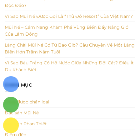
Độc Đáo?
Vì Sao Mũi Né Được Gọi Là “Thủ Đô Resort” Của Việt Nam?
Mũi Né – Cẩm Nang Khám Phá Vùng Biển Đầy Nắng Gió
Của Lâm Đồng
Làng Chài Mũi Né Có Từ Bao Giờ? Câu Chuyện Về Một Làng
Biển Hơn Trăm Năm Tuổi
Vì Sao Bàu Trắng Có Hồ Nước Giữa Những Đồi Cát? Điều Ít
Du Khách Biết
DANH MỤC
Chưa được phân loại
Đặc sản Mũi Né
Đặc sản Phan Thiết
Điểm đến