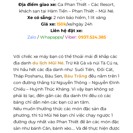
Địa điểm giao xe:
Ga Phan Thiết – Các Resort,
khách sạn tại Hàm Tiến – Phan Thiết – Mũi Né.
Xe có sẵng:
2 nón bảo hiểm, 1 lít xăng
Giá xe:
150k
/xe/ngày 24h
Liên hệ đặt xe:
Zalo
/
Whapapps
/
Viber:
0937.524.385
Với chiếc xe máy bạn có thể thoải mái đi khắp các
địa danh
du lịch Mũi Né
. Trừ Kê Gà và núi Tà Cú ra,
thì hầu hết các địa danh như Suối Tiên, Đồi Cát,
Tháp Poshanu, Bàu Sen,
Bàu Trắng
đều nằm trên 1
con đường thẳng từ Nguyễn Thông – Nguyễn Đình
Chiểu – Huỳnh Thúc Kháng. Vì vậy bạn không sợ
phải bị lạc, đến gần các địa danh thì đều có các
bảng chỉ dẫn nên các bạn cứ an tâm.
Nếu muốn thưởng thức các món đặc sản địa
phương, thì từ Mũi Né bạn chỉ việc chạy ngược 1
đường duy nhất vào Phan Thiết để ăn các món đặc
sản như bánh Căn, bánh xèo…. Và để thực hiện được