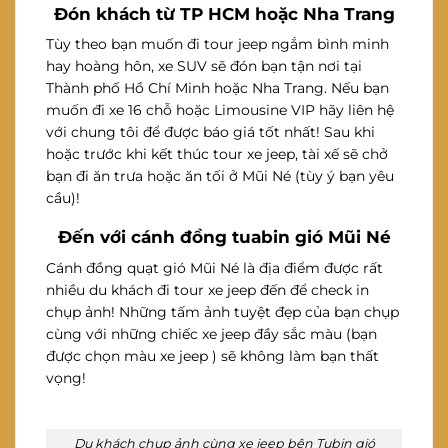
Đón khách từ TP HCM hoặc Nha Trang
Tùy theo bạn muốn đi tour jeep ngắm bình minh
hay hoàng hôn, xe SUV sẽ đón bạn tận nơi tại
Thành phố Hồ Chí Minh hoặc Nha Trang. Nếu bạn
muốn đi xe 16 chỗ hoặc Limousine VIP hãy liên hệ
với chung tôi để được báo giá tốt nhất! Sau khi
hoặc trước khi kết thúc tour xe jeep, tài xế sẽ chở
bạn đi ăn trưa hoặc ăn tối ở Mũi Né (tùy ý bạn yêu
cầu)!
Đến với cánh đồng tuabin gió Mũi Né
Cánh đồng quạt gió Mũi Né là địa điểm được rất
nhiều du khách đi tour xe jeep đến để check in
chụp ảnh! Những tấm ảnh tuyệt đẹp của bạn chụp
cùng với những chiếc xe jeep đầy sắc màu (bạn
được chọn màu xe jeep ) sẽ không làm bạn thất
vọng!
Du khách chụp ảnh cùng xe jeep bên Tubin gió