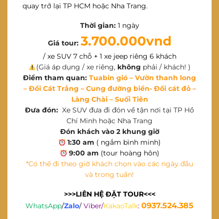
quay trở lại TP HCM hoặc Nha Trang.
Thời gian:
1 ngày
3.700.000vnd
Giá tour:
/ xe SUV 7 chỗ + 1 xe jeep riêng 6 khách
(Giá áp dụng / xe riêng,
không
phải / khách! )
Điểm tham quan:
Tuabin gió – Vườn thanh long
– Đồi Cát Trắng – Cung đường biển- Đồi cát đỏ –
Làng Chài – Suối Tiên
Đưa đón:
Xe SUV đưa đi đón về tận nơi tại TP Hồ
Chí Minh hoặc Nha Trang
Đón khách vào 2 khung giờ
1:30 am
( ngắm bình minh)
9:00 am
(tour hoàng hôn)
*Có thể đi theo giờ khách chọn vào các ngày đầu
và trong tuần!
>>>LIÊN HỆ ĐẶT TOUR<<<
0937.524.385
WhatsApp
/
Zalo
/
Viber/
KakaoTalk
: