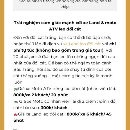
Bạn sẽ rất ấn tượng với những đồi cát trắng tinh tại
đây!
Trải nghiệm cảm giác mạnh với xe Land & moto
ATV leo đồi cát
Đến với đồi cát trắng, bạn có thể đi bộ dạo chơi,
hoặc thử 1 lần đi dịch vụ
xe Land leo đồi cát
với
chi
phí tự túc (không bao gồm trong giá tour)
. Với
20 phút, xe sẽ đưa bạn leo lên những ngọn đồi cao
nhất của đồi cát. Để bạn có thể ngắm toàn cảnh
Bàu Trắng. Rồi sau đó xe sẽ chạy từ đỉnh của đồi
cát thẳng xuống…. một cảm giác cực kỳ là mạnh
luôn!
Giá xe Moto ATV riêng leo đồi cát (nhân viên lái):
800k/xe 2 khách/ 20 phút
Giá xe Moto có nhân viên lái đi 2 điểm : Đỉnh đồi
cát+ bàu sen:
300k/ khách
Giá xe Land leo đồi cát :
800k/ xe 6 khách/ 45
phút