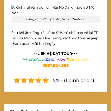
Càng Cùm Cụm/ Ảnh:@Phanthietpho
Sau khi ăn uống, tài xế xe SUV sẽ chở bạn về lại TP
Hồ Chí Minh hoặc Nha Trang, kết thúc tour xe jeep
tham quan Mũi Né 1 ngày !
>>LIÊN HỆ ĐẶT TOUR<<<
WhatsApp
/
Zalo
/
Viber/
KakaoTalk
:
0937.524.385
5/5 - (1 bình chọn)