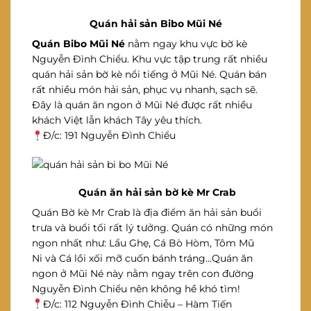
Quán hải sản Bibo Mũi Né
Quán Bibo Mũi Né
nằm ngay khu vực bờ kè
Nguyễn Đình Chiểu. Khu vực tập trung rất nhiều
quán hải sản bờ kè nổi tiếng ở Mũi Né. Quán bán
rất nhiều món hải sản, phục vụ nhanh, sạch sẽ.
Đây là quán ăn ngon ở Mũi Né được rất nhiều
khách Việt lẫn khách Tây yêu thích.
Đ/c: 191 Nguyễn Đình Chiểu
Quán ăn hải sản bờ kè Mr Crab
Quán Bờ kè Mr Crab là địa điểm ăn hải sản buổi
trưa và buổi tối rất lý tưởng. Quán có những món
ngon nhất như: Lẩu Ghẹ, Cá Bò Hòm, Tôm Mũ
Ni và Cá lồi xối mỡ cuốn bánh tráng…Quán ăn
ngon ở Mũi Né này nằm ngay trên con đường
Nguyễn Đình Chiểu nên không hề khó tìm!
Đ/c: 112 Nguyễn Đình Chiễu – Hàm Tiến