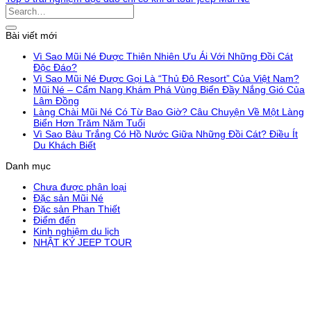
Bài viết mới
Vì Sao Mũi Né Được Thiên Nhiên Ưu Ái Với Những Đồi Cát
Độc Đáo?
Vì Sao Mũi Né Được Gọi Là “Thủ Đô Resort” Của Việt Nam?
Mũi Né – Cẩm Nang Khám Phá Vùng Biển Đầy Nắng Gió Của
Lâm Đồng
Làng Chài Mũi Né Có Từ Bao Giờ? Câu Chuyện Về Một Làng
Biển Hơn Trăm Năm Tuổi
Vì Sao Bàu Trắng Có Hồ Nước Giữa Những Đồi Cát? Điều Ít
Du Khách Biết
Danh mục
Chưa được phân loại
Đặc sản Mũi Né
Đặc sản Phan Thiết
Điểm đến
Kinh nghiệm du lịch
NHẬT KÝ JEEP TOUR