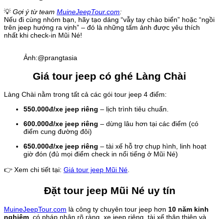
💡
Gợi ý từ team
MuineJeepTour.com
:
Nếu đi cùng nhóm bạn, hãy tạo dáng “vẫy tay chào biển” hoặc “ngồi
trên jeep hướng ra vịnh” – đó là những tấm ảnh được yêu thích
nhất khi check-in Mũi Né!
Ảnh:@prangtasia
Giá tour jeep có ghé Làng Chài
Làng Chài nằm trong tất cả các gói tour jeep 4 điểm:
550.000đ/xe jeep riêng
– lịch trình tiêu chuẩn.
600.000đ/xe jeep riêng
– dừng lâu hơn tại các điểm (có
điểm cung đường đôi)
650.000đ/xe jeep riêng
– tài xế hỗ trợ chụp hình, linh hoạt
giờ đón (đủ mọi điểm check in nổi tiếng ở Mũi Né)
👉 Xem chi tiết tại:
Giá tour jeep Mũi Né
.
Đặt tour jeep Mũi Né uy tín
MuineJeepTour.com
là công ty chuyên tour jeep hơn
10 năm kinh
nghiệm
, có pháp nhân rõ ràng, xe jeep riêng, tài xế thân thiện và