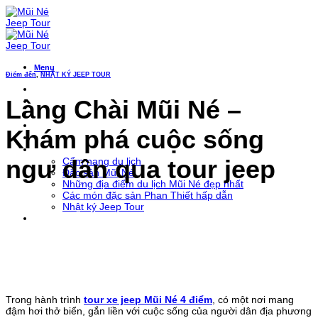
Bỏ
qua
nội
dung
Menu
Điểm đến
,
NHẬT KÝ JEEP TOUR
Trang Chủ
Làng Chài Mũi Né –
Tour xe jeep
Jeep Team Building
Xe leo đồi ATV
Khám phá cuộc sống
Xe đưa đón Sân Bay
Khám phá Mũi Né
ngư dân qua tour jeep
Cẩm nang du lịch
Đặc sản Mũi Né
Những địa điểm du lịch Mũi Né đẹp nhất
Các món đặc sản Phan Thiết hấp dẫn
Nhật ký Jeep Tour
Liên Hệ
Trong hành trình
tour xe jeep Mũi Né 4 điểm
, có một nơi mang
đậm hơi thở biển, gắn liền với cuộc sống của người dân địa phương