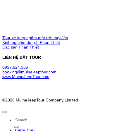
MŨI NÉ JEEP TOUR
LIÊN KẾT
Tour xe jeep ngắm mặt trời mọc/lặn
Kinh nghiệm du lịch Phan Thiết
Đặc sản Phan Thiết
LIÊN HỆ ĐẶT TOUR
0937.524.385
booking@muinejeeptour.com
www.MuineJeepTour.com
©2026 MuineJeepTour Company Limited
Trang Chủ