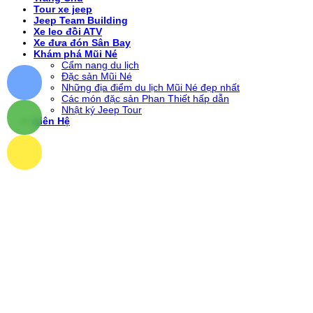
Tour xe jeep
Jeep Team Building
Xe leo đồi ATV
Xe đưa đón Sân Bay
Khám phá Mũi Né
Cẩm nang du lịch
Đặc sản Mũi Né
Những địa điểm du lịch Mũi Né đẹp nhất
Các món đặc sản Phan Thiết hấp dẫn
Nhật ký Jeep Tour
Liên Hệ