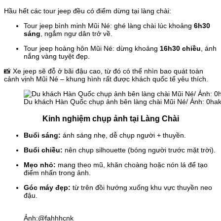
Hầu hết các tour jeep đều có điểm dừng tại làng chài:
Tour jeep bình minh Mũi Né
: ghé làng chài lúc khoảng
6h30
sáng
, ngắm ngư dân trở về.
Tour jeep hoàng hôn Mũi Né
: dừng khoảng
16h30 chiều
, ánh
nắng vàng tuyệt đẹp.
📸 Xe jeep sẽ đỗ ở bãi đậu cao, từ đó có thể nhìn bao quát toàn
cảnh vịnh Mũi Né – khung hình rất được khách quốc tế yêu thích.
Du khách Hàn Quốc chụp ảnh bên làng chài Mũi Né/ Ảnh: 0ha
Kinh nghiệm chụp ảnh tại Làng Chài
Buổi sáng:
ánh sáng nhẹ, dễ chụp người + thuyền.
Buổi chiều:
nên chụp silhouette (bóng người trước mặt trời).
Mẹo nhỏ:
mang theo mũ, khăn choàng hoặc nón lá để tạo
điểm nhấn trong ảnh.
Góc máy đẹp:
từ trên đồi hướng xuống khu vực thuyền neo
đậu.
Ảnh:@fahhhcnk