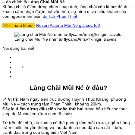
– đó chính là
Làng Chài Mũi Né
.
Không chỉ là điểm dừng chân chụp ảnh, làng chài còn là nơi để du
khách cảm nhận được nét văn hóa, sự bình dị và hiếu khách của
con người miền biển
du lịch Phan Thiết
>>> Tham khảo:
Resort Asteria Mũi Né giá cực tốt!
Làng chài Mũi Né nhìn từ flycam/Ảnh:@kinigirl travels
Nội dung bài viết
Làng Chài Mũi Né ở đâu?
📍
Vị trí:
Nằm ngay trên trục đường Huỳnh Thúc Kháng, phường
Mũi Né – cách trung tâm Phan Thiết khoảng 20km.
Đây là
điểm dừng đầu tiên hoặc thứ hai
trong hầu hết các tour
jeep do
MuineJeepTour.com
tổ chức.
Từ trên đồi nhỏ, du khách có thể phóng tầm mắt ra xa, ngắm hàng
trăm chiếc thuyền thúng và tàu đánh cá neo đậu san sát – bức
tranh đặc trưng của làng biển Việt Nam.