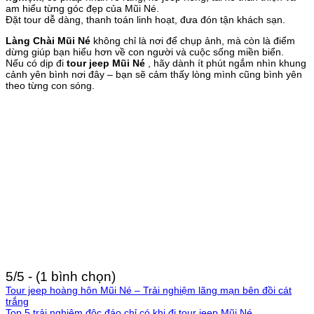
am hiểu từng góc đẹp của Mũi Né.
Đặt tour dễ dàng, thanh toán linh hoạt, đưa đón tận khách sạn.
Làng Chài Mũi Né
không chỉ là nơi để chụp ảnh, mà còn là điểm
dừng giúp bạn hiểu hơn về con người và cuộc sống miền biển.
Nếu có dịp đi
tour jeep Mũi Né
, hãy dành ít phút ngắm nhìn khung
cảnh yên bình nơi đây – bạn sẽ cảm thấy lòng mình cũng bình yên
theo từng con sóng.
5/5 - (1 bình chọn)
Tour jeep hoàng hôn Mũi Né – Trải nghiệm lãng mạn bên đồi cát
trắng
Top 5 trải nghiệm độc đáo chỉ có khi đi tour jeep Mũi Né