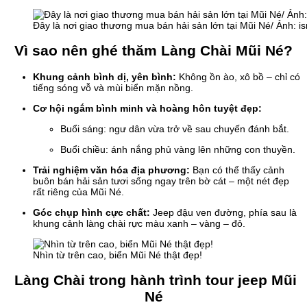
Đây là nơi giao thương mua bán hải sản lớn tại Mũi Né/ Ảnh:
Vì sao nên ghé thăm Làng Chài Mũi Né?
Khung cảnh bình dị, yên bình:
Không ồn ào, xô bồ – chỉ có
tiếng sóng vỗ và mùi biển mặn nồng.
Cơ hội ngắm bình minh và hoàng hôn tuyệt đẹp:
Buổi sáng: ngư dân vừa trở về sau chuyến đánh bắt.
Buổi chiều: ánh nắng phủ vàng lên những con thuyền.
Trải nghiệm văn hóa địa phương:
Bạn có thể thấy cảnh
buôn bán hải sản tươi sống ngay trên bờ cát – một nét đẹp
rất riêng của Mũi Né.
Góc chụp hình cực chất:
Jeep đậu ven đường, phía sau là
khung cảnh làng chài rực màu xanh – vàng – đỏ.
Nhìn từ trên cao, biển Mũi Né thật đẹp!
Làng Chài trong hành trình tour jeep Mũi
Né