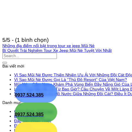
5/5 - (1 bình chọn)
Những địa điểm nổi bật trong tour xe jeep Mũi Né
Bí Quyết Trải Nghiệm Tour Xe Jeep Mũi Né Tuyệt Vời Nhất
Bài viết mới
Vì Sao Mũi Né Được Thiên Nhiên Ưu Ái Với Những Đồi Cát Độ
Vì Sao Mũi Né Được Gọi Là “Thủ Đô Resort” Của Việt Nam?
Mũi Né – Cẩm Nang Khám Phá Vùng Biển Đầy Nắng Gió Của
Làng Chài Mũi Né Có Từ Bao Giờ? Câu Chuyện Về Một Làng 
Vì Sao Bàu Trắng Có Hồ Nước Giữa Những Đồi Cát? Điều Ít Du
0937.524.385
Danh mục
Chưa được phân loại
0937.524.385
Đặc sản Mũi Né
Đặc sản Phan Thiết
Điểm đến
Kinh nghiệm du lịch