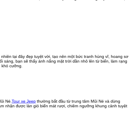
hiên tại đây đẹp tuyệt vời, tạo nên một bức tranh hùng vĩ, hoang sơ
i sáng, bạn sẽ thấy ánh nắng mặt trời dần nhô lên từ biển, làm rạng
n khó cưỡng.
ũi Né.
Tour xe Jeep
thường bắt đầu từ trung tâm Mũi Né và dừng
cảm nhận được làn gió biển mát rượi, chiêm ngưỡng khung cảnh tuyệt