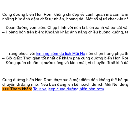
Cung đường biển Hòn Rơm không chỉ đẹp về cảnh quan mà còn là một 
những bức ảnh đậm chất tự nhiên, hoang dã. Một số vị trí check-in nổ
– Đoạn đường ven biển: Chụp hình với nền là biển xanh và bờ cát và
– Hoàng hôn trên biển: Khoảnh khắc ánh nắng chiều buông xuống, tạ
– Trang phục: với
kinh nghiệm du lịch Mũi Né
nên chọn trang phục t
– Giờ giấc: Thời gian tốt nhất để khám phá cung đường biển Hòn Rơm
– Đừng quên chuẩn bị nước uống và kính mát, vì chuyến đi sẽ khá dài
Cung đường biển Hòn Rơm thực sự là một điểm đến không thể bỏ qua 
chuyến đi đáng nhớ. Nếu bạn đang lên kế hoạch du lịch Mũi Né, đừ
>>> Tham khảo:
Tour xe jeep cung đường biển hòn rơm