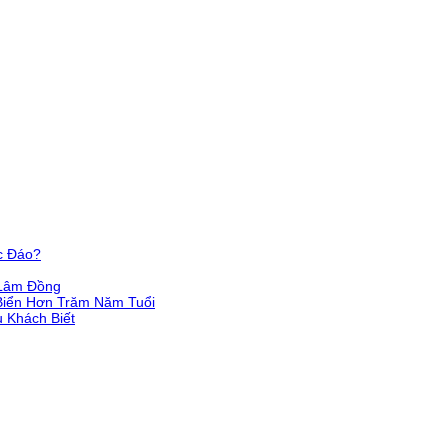
c Đáo?
 Lâm Đồng
Biển Hơn Trăm Năm Tuổi
 Khách Biết