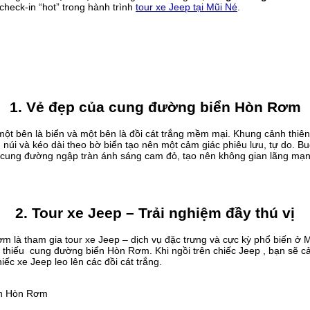
heck-in “hot” trong hành trình
tour xe Jeep tại Mũi Né
.
1. Vẻ đẹp của cung đường biển Hòn Rơm
t bên là biển và một bên là đồi cát trắng mềm mại. Khung cảnh thiên n
i và kéo dài theo bờ biển tạo nên một cảm giác phiêu lưu, tự do. Buổ
cả cung đường ngập tràn ánh sáng cam đỏ, tạo nên không gian lãng mạ
2. Tour xe Jeep – Trải nghiệm đầy thú vị
 là tham gia tour xe Jeep – dịch vụ đặc trưng và cực kỳ phổ biến ở M
hể thiếu cung đường biển Hòn Rơm. Khi ngồi trên chiếc Jeep , bạn sẽ 
ếc xe Jeep leo lên các đồi cát trắng.
iển Hòn Rơm