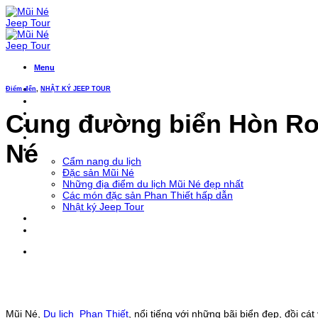
Bỏ
qua
nội
dung
Menu
Điểm đến
,
NHẬT KÝ JEEP TOUR
Trang Chủ
Tour xe jeep
Cung đường biển Hòn Rơm
Jeep Team Building
Xe leo đồi ATV
Xe đưa đón Sân Bay
Né
Khám phá Mũi Né
Cẩm nang du lịch
Đặc sản Mũi Né
Những địa điểm du lịch Mũi Né đẹp nhất
Các món đặc sản Phan Thiết hấp dẫn
Nhật ký Jeep Tour
Liên Hệ
Mũi Né,
Du lịch Phan Thiết
, nổi tiếng với những bãi biển đẹp, đồi cá