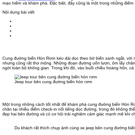
mạo hiểm và khám phá. Đặc biệt, đây cũng là một trong những điểm c
Nội dung bài viết
Cung đường biển Hòn Rơm kéo dài dọc theo bờ biển xanh ngắt, với mộ
nhưng cũng rất thơ mộng. Những đoạn đường uốn lượn, ôm lấy chân nú
ngời toàn bộ không gian. Trong khi đó, vào buổi chiều hoàng hôn, 
Jeep tour bên cung đường biển hòn rơm
Một trong những cách tốt nhất để khám phá cung đường biển Hòn Rơm
chân tại nhiều điểm check-in nổi tiếng dọc đường, trong đó không t
đẹp hai bên đường và có cơ hội trải nghiệm cảm giác mạnh mẽ khi chi
Du khách rất thích chụp ảnh cùng xe jeep bên cung đường b