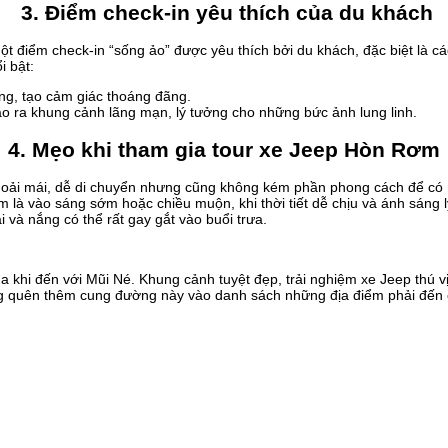
3. Điểm check-in yêu thích của du khách
điểm check-in “sống ảo” được yêu thích bởi du khách, đặc biệt là cá
i bật:
ng, tạo cảm giác thoáng đãng.
o ra khung cảnh lãng mạn, lý tưởng cho những bức ảnh lung linh.
4. Mẹo khi tham gia tour xe Jeep Hòn Rơm
hoải mái, dễ di chuyển nhưng cũng không kém phần phong cách để có
 là vào sáng sớm hoặc chiều muộn, khi thời tiết dễ chịu và ánh sáng l
 và nắng có thể rất gay gắt vào buổi trưa.
khi đến với Mũi Né. Khung cảnh tuyệt đẹp, trải nghiệm xe Jeep thú 
ng quên thêm cung đường này vào danh sách những địa điểm phải đến