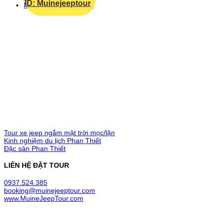
ID: Muinejeeptour
NHẬT KÝ JEEP TOUR
MŨI NÉ JEEP TOUR
LIÊN KẾT
Tour xe jeep ngắm mặt trời mọc/lặn
Kinh nghiệm du lịch Phan Thiết
Đặc sản Phan Thiết
LIÊN HỆ ĐẶT TOUR
0937.524.385
booking@muinejeeptour.com
www.MuineJeepTour.com